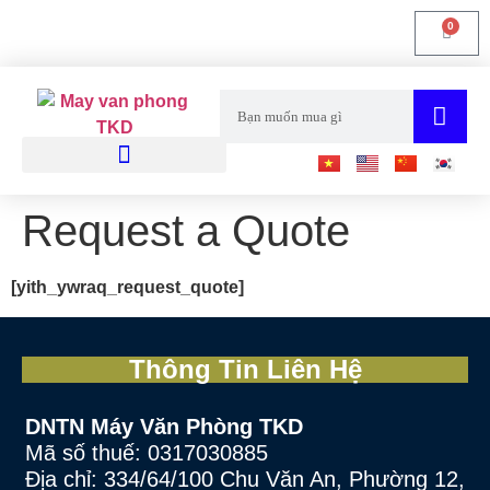
0
Laptop-Macbook
Máy Tính Để Bàn
Request a Quote
[yith_ywraq_request_quote]
Thông Tin Liên Hệ
DNTN Máy Văn Phòng TKD
Mã số thuế: 0317030885
Địa chỉ: 334/64/100 Chu Văn An, Phường 12,