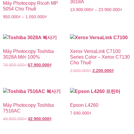
3018A
Máy Photocopy Ricoh MP
5054 Cho Thuê
13.900.000
₫
–
23.900.000
₫
950.000
₫
–
1.050.000
₫
Máy Photocopy Toshiba
Xerox VersaLink C7100
3028A Mới 100%
Series Color – Xerox C7130
Cho Thuê
78.900.000
₫
67.900.000
₫
2.600.000
₫
2.200.000
₫
Máy Photocopy Toshiba
Epson L4260
7516AC
7.690.000
₫
49.900.000
₫
42.900.000
₫