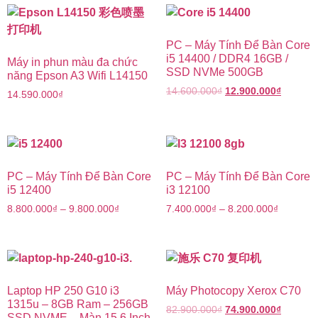
PC – Máy Tính Để Bàn Core
i5 14400 / DDR4 16GB /
Máy in phun màu đa chức
SSD NVMe 500GB
năng Epson A3 Wifi L14150
14.600.000
₫
12.900.000
₫
14.590.000
₫
PC – Máy Tính Để Bàn Core
PC – Máy Tính Để Bàn Core
i5 12400
i3 12100
8.800.000
₫
–
9.800.000
₫
7.400.000
₫
–
8.200.000
₫
Laptop HP 250 G10 i3
Máy Photocopy Xerox C70
1315u – 8GB Ram – 256GB
82.900.000
₫
74.900.000
₫
SSD NVME – Màn 15,6 Inch