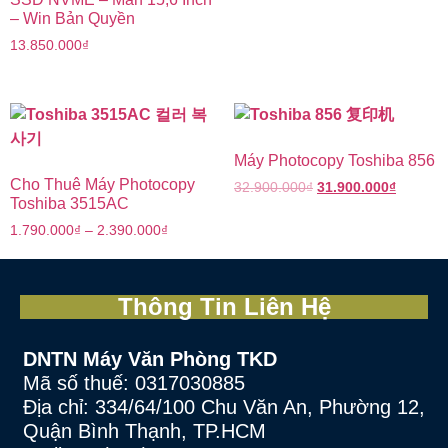
– Win Bản Quyền
13.850.000
₫
Máy Photocopy Toshiba 856
Cho Thuê Máy Photocopy
32.900.000
₫
31.900.000
₫
Toshiba 3515AC
1.790.000
₫
–
2.390.000
₫
Thông Tin Liên Hệ
DNTN Máy Văn Phòng TKD
Mã số thuế: 0317030885
Địa chỉ: 334/64/100 Chu Văn An, Phường 12,
Quận Bình Thạnh, TP.HCM