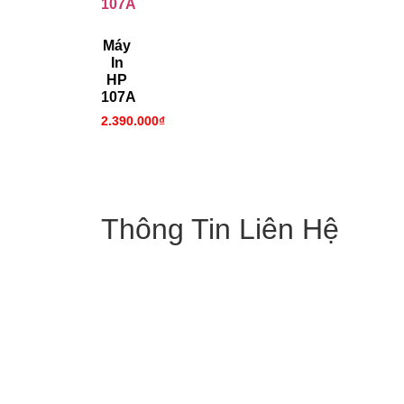
Máy
In
HP
107A
2.390.000
₫
Thông Tin Liên Hệ
DNTN Máy Văn Phòng TKD
Mã số thuế: 0317030885 cấp ngày
15/11/2021 tại phòng đăng kí kinh
doanh thuộc Sở Tài Chính TP Hồ Chí
Minh.
Địa chỉ: 334/64/100 Chu Văn An,