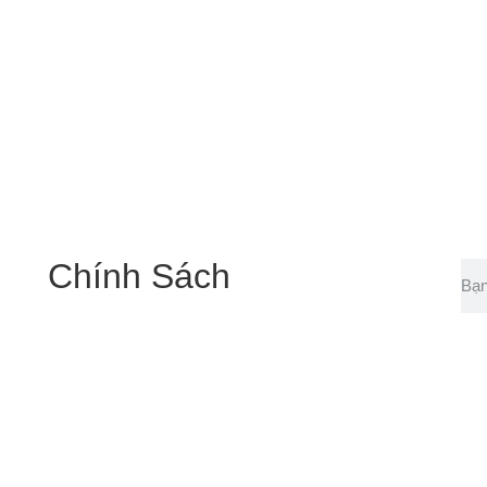
Chính Sách
Bảo hành lên đến 3 năm tận nơi.
Dịch vụ kèm theo phong phú.
Miễn phí kiểm tra máy, đúng lỗi không phát sinh.
Phong cách làm việc lịch sự.