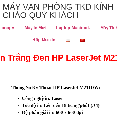
MÁY VĂN PHÒNG TKD KÍNH
CHÀO QUÝ KHÁCH
tocopy
Máy In Mới
Laptop-Macbook
Máy Tín
Hộp Mực In
In Trắng Đen HP LaserJet M
Thông Số Kỹ Thuật HP LaserJet M211DW:
Công nghệ in:
Laser
Tốc độ in:
Lên đến 18 trang/phút (A4)
Độ phân giải in:
600 x 600 dpi