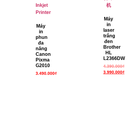
Máy
in
Máy
laser
in
trắng
phun
đen
đa
Brother
năng
HL
Canon
L2366DW
Pixma
G2010
4.390.000
₫
3.990.000
₫
3.490.000
₫