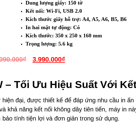
Dung lượng giấy:
150 tờ
Kết nối:
Wi-Fi, USB 2.0
Kích thước giấy hỗ trợ:
A4, A5, A6, B5, B6
In hai mặt tự động:
Có
Kích thước:
350 x 250 x 160 mm
Trọng lượng:
5.6 kg
.090.000
₫
3.990.000
₫
– Tối Ưu Hiệu Suất Với Kế
r hiện đại, được thiết kế để đáp ứng nhu cầu in ấ
 và khả năng kết nối không dây tiên tiến, máy in n
bảo tính tiện lợi và đơn giản trong sử dụng.