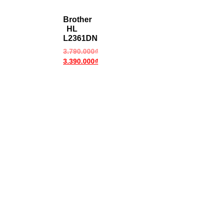
Brother
HL
L2361DN
3.790.000
₫
3.390.000
₫