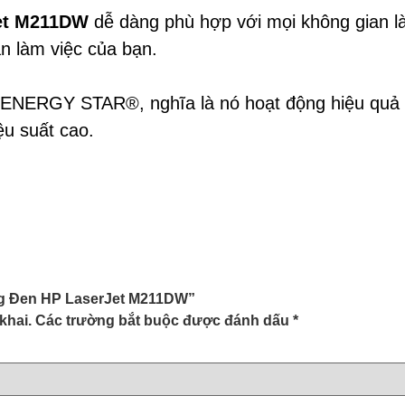
et M211DW
dễ dàng phù hợp với mọi không gian l
àn làm việc của bạn.
ENERGY STAR®, nghĩa là nó hoạt động hiệu quả v
ệu suất cao.
ắng Đen HP LaserJet M211DW”
khai.
Các trường bắt buộc được đánh dấu
*