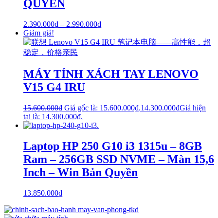
QUYỀN
2.390.000
₫
–
2.990.000
₫
Giảm giá!
MÁY TÍNH XÁCH TAY LENOVO
V15 G4 IRU
15.600.000
₫
Giá gốc là: 15.600.000₫.
14.300.000
₫
Giá hiện
tại là: 14.300.000₫.
Laptop HP 250 G10 i3 1315u – 8GB
Ram – 256GB SSD NVME – Màn 15,6
Inch – Win Bản Quyền
13.850.000
₫