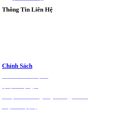
Thông Tin Liên Hệ
DNTN Máy Văn Phòng TKD
Mã số thuế: 0317030885 cấp ngày 15/11/2021 tại phòng đăng kí kinh doanh
thuộc Sở Tài Chính TP Hồ Chí Minh.
Địa chỉ: 334/64/100 Chu Văn An, Phường 12, Quận Bình Thạnh, TP.HCM.
Hotline
: (028)62 717278
Kinh Doanh: 0888606896
Email:tkd.khachhang@gmail.com
Chính Sách
Bảo hành lên đến 3 năm tận nơi.
Dịch vụ kèm theo phong phú.
Miễn phí kiểm tra máy, đúng lỗi không phát sinh.
Phong cách làm việc lịch sự.