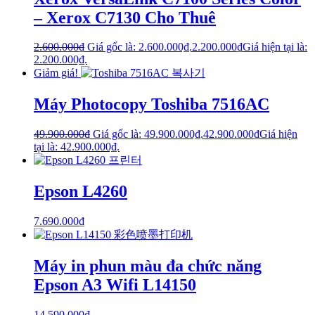
– Xerox C7130 Cho Thuê
2.600.000
₫
Giá gốc là: 2.600.000₫.
2.200.000
₫
Giá hiện tại là:
2.200.000₫.
Giảm giá!
Máy Photocopy Toshiba 7516AC
49.900.000
₫
Giá gốc là: 49.900.000₫.
42.900.000
₫
Giá hiện
tại là: 42.900.000₫.
Epson L4260
7.690.000
₫
Máy in phun màu đa chức năng
Epson A3 Wifi L14150
14.590.000
₫