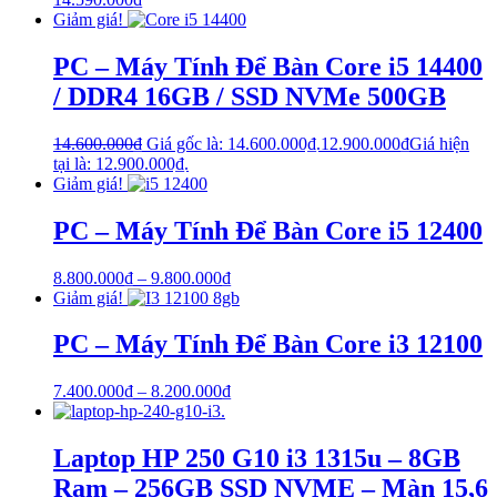
Giảm giá!
PC – Máy Tính Để Bàn Core i5 14400
/ DDR4 16GB / SSD NVMe 500GB
14.600.000
₫
Giá gốc là: 14.600.000₫.
12.900.000
₫
Giá hiện
tại là: 12.900.000₫.
Giảm giá!
PC – Máy Tính Để Bàn Core i5 12400
8.800.000
₫
–
9.800.000
₫
Giảm giá!
PC – Máy Tính Để Bàn Core i3 12100
7.400.000
₫
–
8.200.000
₫
Laptop HP 250 G10 i3 1315u – 8GB
Ram – 256GB SSD NVME – Màn 15,6