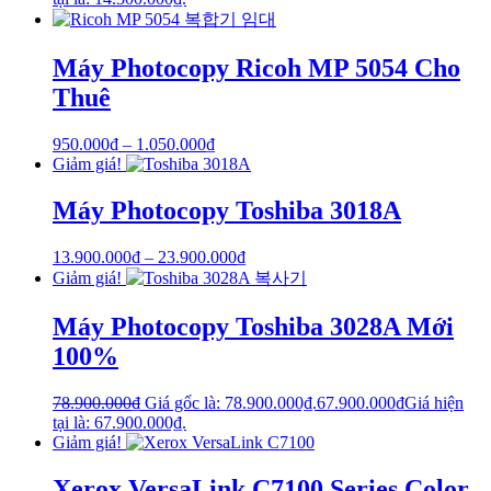
Máy Photocopy Ricoh MP 5054 Cho
Thuê
950.000
₫
–
1.050.000
₫
Giảm giá!
Máy Photocopy Toshiba 3018A
13.900.000
₫
–
23.900.000
₫
Giảm giá!
Máy Photocopy Toshiba 3028A Mới
100%
78.900.000
₫
Giá gốc là: 78.900.000₫.
67.900.000
₫
Giá hiện
tại là: 67.900.000₫.
Giảm giá!
Xerox VersaLink C7100 Series Color