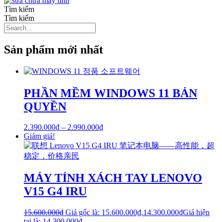
Tìm kiếm
Tìm kiếm
Sản phẩm mới nhất
PHẦN MỀM WINDOWS 11 BẢN
QUYỀN
2.390.000
₫
–
2.990.000
₫
Giảm giá!
MÁY TÍNH XÁCH TAY LENOVO
V15 G4 IRU
15.600.000
₫
Giá gốc là: 15.600.000₫.
14.300.000
₫
Giá hiện
tại là: 14.300.000₫.