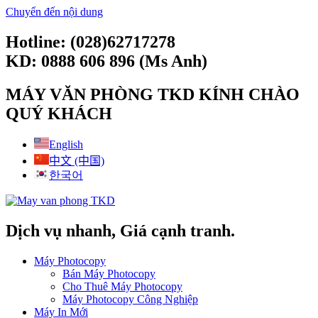
Chuyển đến nội dung
Hotline: (028)62717278
KD: 0888 606 896 (Ms Anh)
MÁY VĂN PHÒNG TKD KÍNH CHÀO
QUÝ KHÁCH
English
中文 (中国)
한국어
Dịch vụ nhanh, Giá cạnh tranh.
Máy Photocopy
Bán Máy Photocopy
Cho Thuê Máy Photocopy
Máy Photocopy Công Nghiệp
Máy In Mới