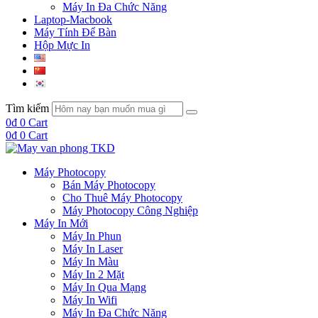
Máy In Đa Chức Năng
Laptop-Macbook
Máy Tính Để Bàn
Hộp Mực In
Tìm kiếm
0
₫
0
Cart
0
₫
0
Cart
Máy Photocopy
Bán Máy Photocopy
Cho Thuê Máy Photocopy
Máy Photocopy Công Nghiệp
Máy In Mới
Máy In Phun
Máy In Laser
Máy In Màu
Máy In 2 Mặt
Máy In Qua Mạng
Máy In Wifi
Máy In Đa Chức Năng