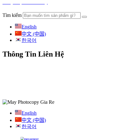
Không làm phiền khách hàng.
Tìm kiếm
English
中文 (中国)
한국어
Thông Tin Liên Hệ
DNTN Máy Văn Phòng TKD
Mã số thuế: 0317030885
Địa chỉ: 334/64/100 Chu Văn An, Phường 12, Quận Bình Thạnh, TP.HCM
Hotline
: (028)62 717278
Kinh Doanh: 0888 606 896 (Ms Anh)
English
中文 (中国)
한국어