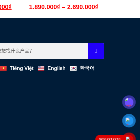
000
₫
1.890.000
₫
–
2.690.000
₫
한국어
Tiếng Việt
English
02862717278