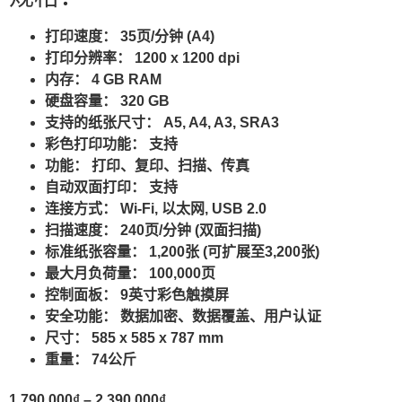
打印速度：
35页/分钟 (A4)
打印分辨率：
1200 x 1200 dpi
内存：
4 GB RAM
硬盘容量：
320 GB
支持的纸张尺寸：
A5, A4, A3, SRA3
彩色打印功能：
支持
功能：
打印、复印、扫描、传真
自动双面打印：
支持
连接方式：
Wi-Fi, 以太网, USB 2.0
扫描速度：
240页/分钟 (双面扫描)
标准纸张容量：
1,200张 (可扩展至3,200张)
最大月负荷量：
100,000页
控制面板：
9英寸彩色触摸屏
安全功能：
数据加密、数据覆盖、用户认证
尺寸：
585 x 585 x 787 mm
重量：
74公斤
1.790.000
₫
–
2.390.000
₫